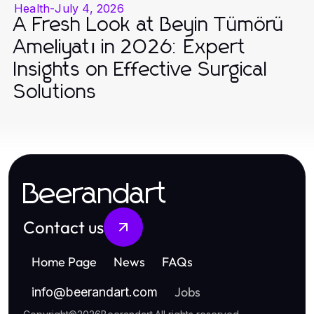
Health
-
July 4, 2026
A Fresh Look at Beyin Tümörü
Ameliyatı in 2026: Expert
Insights on Effective Surgical
Solutions
Beerandart
Contact us
Home Page
News
FAQs
Jobs
info
@
beerandart.com